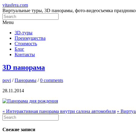
vitasfera.com
Виртуальные туры, 3D панорамы, фото-видеосъемка празднико
Menu
3D-туры
Преимущества
Стоимость
Блог
Контакты
3D панорама
povi
/
Панорамы
/
0 comments
28.11.2014
«
Интерактивная панорама внутри салона автомобиля
»
Виртуа
Свежие записи