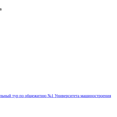
в
льный тур по общежитию №1 Университета машиностроения